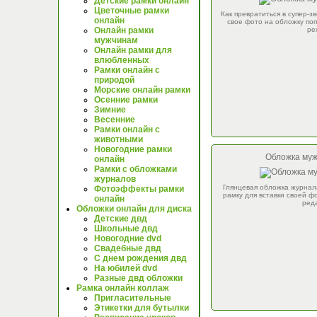
Детские рамки онлайн
Цветочные рамки
Как превратиться в супер-з
онлайн
свое фото на обложку по
Онлайн рамки
ре
мужчинам
Онлайн рамки для
влюбленных
Рамки онлайн с
природой
Морские онлайн рамки
Осенние рамки
Зимние
Весенние
Рамки онлайн с
животными
Новогодние рамки
Обложка муж
онлайн
Рамки с обложками
журналов
Глянцевая обложка журнал
Фотоэффекты рамки
рамку для вставки своей 
онлайн
ред
Обложки онлайн для диска
Детские двд
Школьные двд
Новогодние dvd
Свадебные двд
С днем рождения двд
На юбилей dvd
Разные двд обложки
Рамка онлайн коллаж
Пригласительные
Этикетки для бутылки