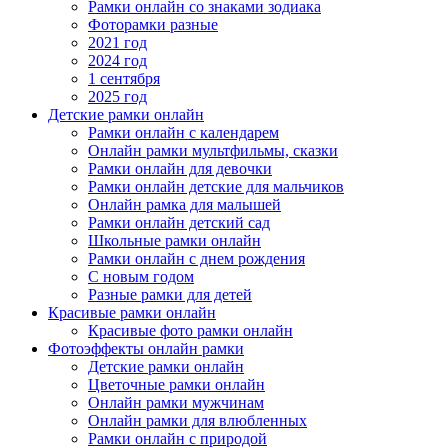
Рамки онлайн со знаками зодиака
Фоторамки разные
2021 год
2024 год
1 сентября
2025 год
Детские рамки онлайн
Рамки онлайн с календарем
Онлайн рамки мультфильмы, сказки
Рамки онлайн для девочки
Рамки онлайн детские для мальчиков
Онлайн рамка для малышей
Рамки онлайн детский сад
Школьные рамки онлайн
Рамки онлайн с днем рождения
С новым годом
Разные рамки для детей
Красивые рамки онлайн
Красивые фото рамки онлайн
Фотоэффекты онлайн рамки
Детские рамки онлайн
Цветочные рамки онлайн
Онлайн рамки мужчинам
Онлайн рамки для влюбленных
Рамки онлайн с природой