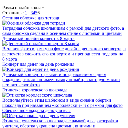
Рамка онлайн коллаж
Страницы:
1
...
3
4
5
6
Осенняя обложка для тетради
Тетрадная обложка школьникам с рамкой для детского фото, а
сама обложка сделана в осеннем стиле с листьями и цветами
Денежный онлайн конверт к 8 марта
Вставить фото в рамку на фоне дизайна денежного конверта, а
распечатав сложить его конвертом и преподнести подарок на
8 марта
Конверт для денег на день рождения
Денежный конверт с разами и поздравлением с днем
рождения, так же он имеет рамку онлайн, в которую можно
вставить свое фото
Этикетка королевского шоколада
Воспользуйтесь этим шаблоном в виде онлайн обертки
шоколада под названием «Королевский» и с рамкой для фото
Обертка шоколада на день учителя
Этикетка учительского шоколада с рамкой для фотографии
учителя, обертка украшена цветами, книгами и