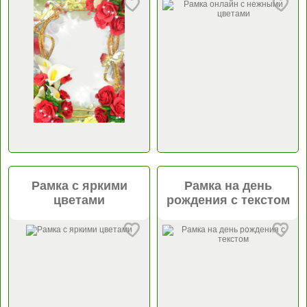
Рамка с яркими
Рамка на день
цветами
рождения с текстом