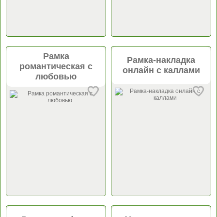
Рамка
Рамка-накладка
романтическая с
онлайн с каллами
любовью