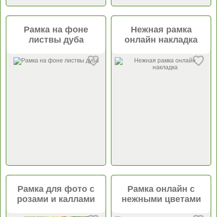
Рамка на фоне
Нежная рамка
листвы дуба
онлайн накладка
Рамка для фото с
Рамка онлайн с
розами и каллами
нежными цветами