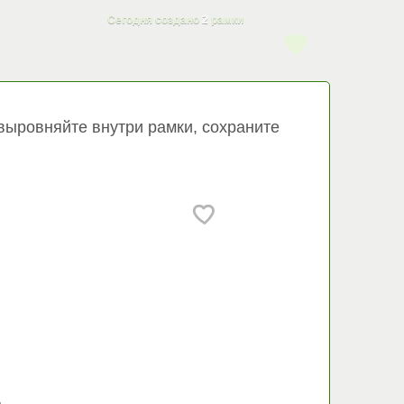
Сегодня создано
2
рамки
выровняйте внутри рамки, сохраните