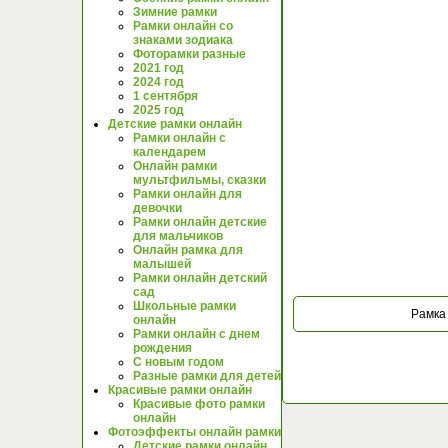
Зимние рамки
Рамки онлайн со
знаками зодиака
Фоторамки разные
2021 год
2024 год
1 сентября
2025 год
Детские рамки онлайн
Рамки онлайн с
календарем
Онлайн рамки
мультфильмы, сказки
Рамки онлайн для
девочки
Рамки онлайн детские
для мальчиков
Онлайн рамка для
малышей
Рамки онлайн детский
сад
Школьные рамки
Рамка 
онлайн
Рамки онлайн с днем
рождения
С новым годом
Разные рамки для детей
Красивые рамки онлайн
Красивые фото рамки
онлайн
Фотоэффекты онлайн рамки
Детские рамки онлайн