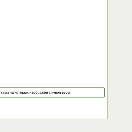
итками на которых изображен символ весы