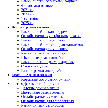
Рамки онлайн со знаками зодиака
Фоторамки разные
2021 год
2024 год
1 сентября
2025 год
Детские рамки онлайн
Рамки онлайн с календарем
Онлайн рамки мультфильмы, сказки
Рамки онлайн для девочки
Рамки онлайн детские для мальчиков
Онлайн рамка для малышей
Рамки онлайн детский сад
Школьные рамки онлайн
Рамки онлайн с днем рождения
С новым годом
Разные рамки для детей
Красивые рамки онлайн
Красивые фото рамки онлайн
Фотоэффекты онлайн рамки
Детские рамки онлайн
Цветочные рамки онлайн
Онлайн рамки мужчинам
Онлайн рамки для влюбленных
Рамки онлайн с природой