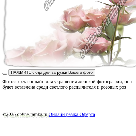
НАЖМИТЕ сюда для загрузки Вашего фото
Фотоэффект онлайн для украшения женской фотографии, она
будет вставлена среди светлого распылителя и розовых роз
©2026 online-ramka.ru
Онлайн рамка
Оферта
Сегодня создано
0
рамок