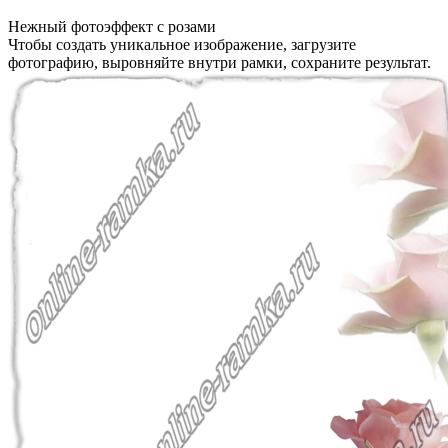
Нежный фотоэффект с розами
Чтобы создать уникальное изображение, загрузите
фотографию, выровняйте внутри рамки, сохраните результат.