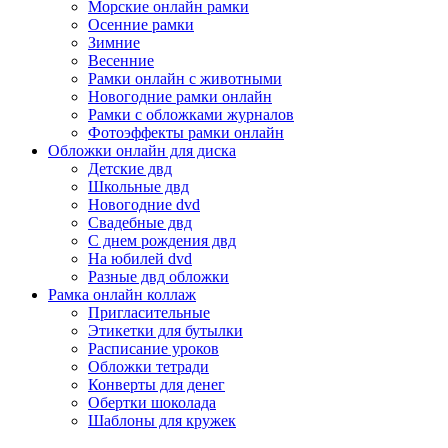
Морские онлайн рамки
Осенние рамки
Зимние
Весенние
Рамки онлайн с животными
Новогодние рамки онлайн
Рамки с обложками журналов
Фотоэффекты рамки онлайн
Обложки онлайн для диска
Детские двд
Школьные двд
Новогодние dvd
Свадебные двд
С днем рождения двд
На юбилей dvd
Разные двд обложки
Рамка онлайн коллаж
Пригласительные
Этикетки для бутылки
Расписание уроков
Обложки тетради
Конверты для денег
Обертки шоколада
Шаблоны для кружек