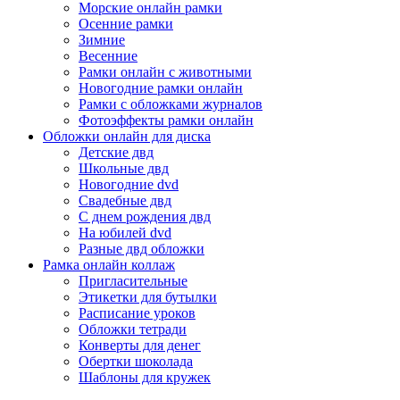
Морские онлайн рамки
Осенние рамки
Зимние
Весенние
Рамки онлайн с животными
Новогодние рамки онлайн
Рамки с обложками журналов
Фотоэффекты рамки онлайн
Обложки онлайн для диска
Детские двд
Школьные двд
Новогодние dvd
Свадебные двд
С днем рождения двд
На юбилей dvd
Разные двд обложки
Рамка онлайн коллаж
Пригласительные
Этикетки для бутылки
Расписание уроков
Обложки тетради
Конверты для денег
Обертки шоколада
Шаблоны для кружек