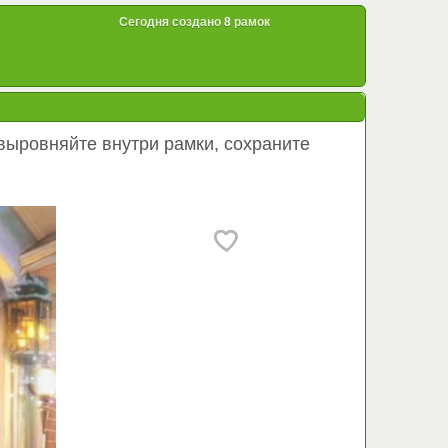
Сегодня создано
8
рамок
выровняйте внутри рамки, сохраните