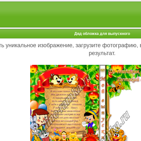
Двд обложка для выпускного
ть уникальное изображение, загрузите фотографию, 
результат.