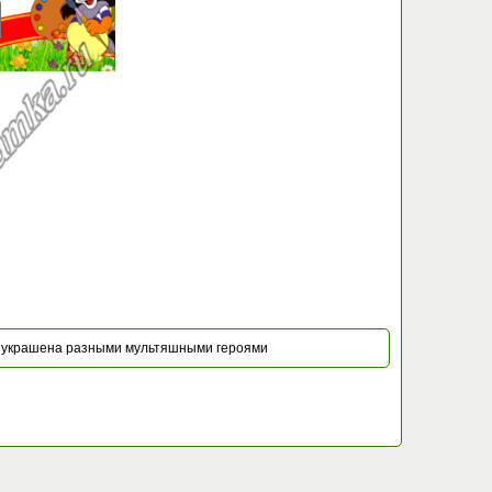
на украшена разными мультяшными героями