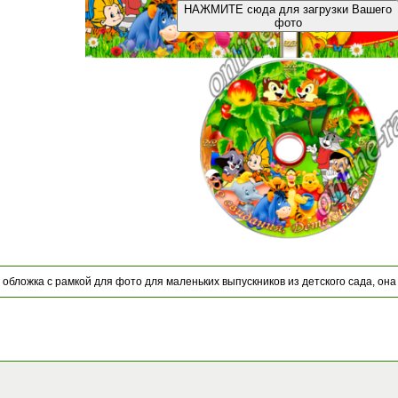
НАЖМИТЕ сюда для загрузки Вашего
фото
 обложка с рамкой для фото для маленьких выпускников из детского сада, о