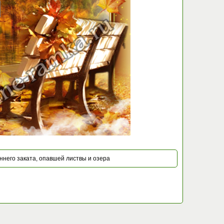
ннего заката, опавшей листвы и озера