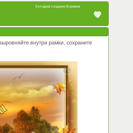
Сегодня создано
0
рамок
выровняйте внутри рамки, сохраните