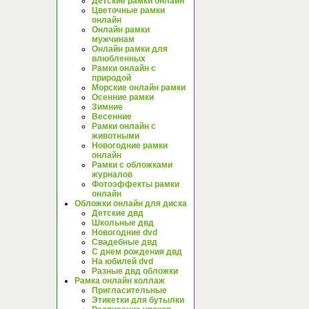
Детские рамки онлайн
Цветочные рамки
онлайн
Онлайн рамки
мужчинам
Онлайн рамки для
влюбленных
Рамки онлайн с
природой
Морские онлайн рамки
Осенние рамки
Зимние
Весенние
Рамки онлайн с
животными
Новогодние рамки
онлайн
Рамки с обложками
журналов
Фотоэффекты рамки
онлайн
Обложки онлайн для диска
Детские двд
Школьные двд
Новогодние dvd
Свадебные двд
С днем рождения двд
На юбилей dvd
Разные двд обложки
Рамка онлайн коллаж
Пригласительные
Этикетки для бутылки