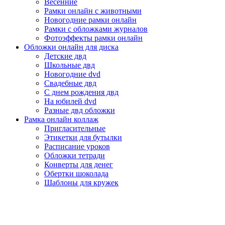
Весенние
Рамки онлайн с животными
Новогодние рамки онлайн
Рамки с обложками журналов
Фотоэффекты рамки онлайн
Обложки онлайн для диска
Детские двд
Школьные двд
Новогодние dvd
Свадебные двд
С днем рождения двд
На юбилей dvd
Разные двд обложки
Рамка онлайн коллаж
Пригласительные
Этикетки для бутылки
Расписание уроков
Обложки тетради
Конверты для денег
Обертки шоколада
Шаблоны для кружек