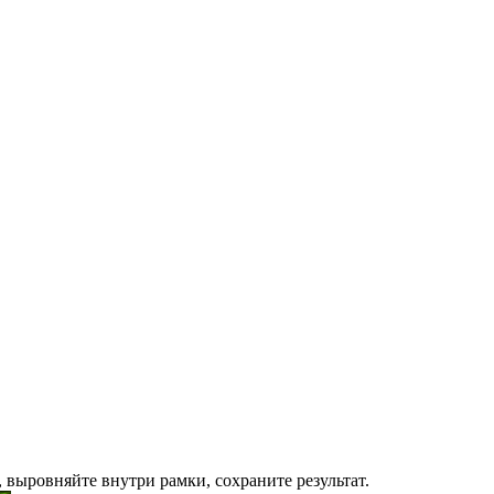
 выровняйте внутри рамки, сохраните результат.