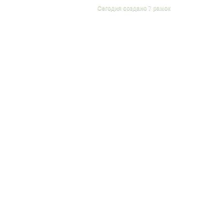
Сегодня создано
7
рамок