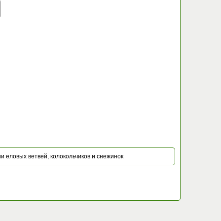
и еловых ветвей, колокольчиков и снежинок