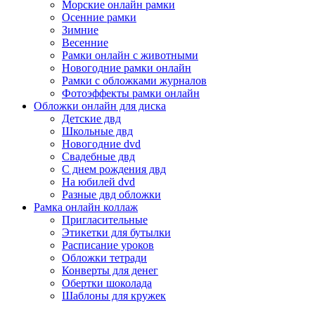
Морские онлайн рамки
Осенние рамки
Зимние
Весенние
Рамки онлайн с животными
Новогодние рамки онлайн
Рамки с обложками журналов
Фотоэффекты рамки онлайн
Обложки онлайн для диска
Детские двд
Школьные двд
Новогодние dvd
Свадебные двд
С днем рождения двд
На юбилей dvd
Разные двд обложки
Рамка онлайн коллаж
Пригласительные
Этикетки для бутылки
Расписание уроков
Обложки тетради
Конверты для денег
Обертки шоколада
Шаблоны для кружек