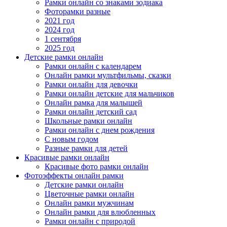
Рамки онлайн со знаками зодиака
Фоторамки разные
2021 год
2024 год
1 сентября
2025 год
Детские рамки онлайн
Рамки онлайн с календарем
Онлайн рамки мультфильмы, сказки
Рамки онлайн для девочки
Рамки онлайн детские для мальчиков
Онлайн рамка для малышей
Рамки онлайн детский сад
Школьные рамки онлайн
Рамки онлайн с днем рождения
С новым годом
Разные рамки для детей
Красивые рамки онлайн
Красивые фото рамки онлайн
Фотоэффекты онлайн рамки
Детские рамки онлайн
Цветочные рамки онлайн
Онлайн рамки мужчинам
Онлайн рамки для влюбленных
Рамки онлайн с природой