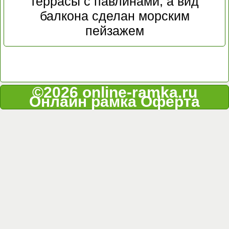
террасы с павлинами, а вид
балкона сделан морским
пейзажем
©2026 online-ramka.ru
Онлайн рамка
Оферта