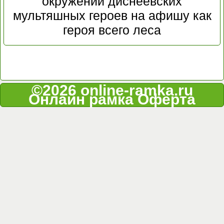
окружении диснеевских
мультяшных героев на афишу как
героя всего леса
©2026 online-ramka.ru
Онлайн рамка
Оферта