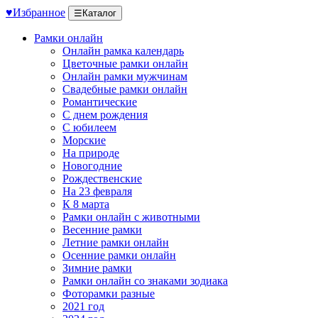
♥
Избранное
☰
Каталог
Рамки онлайн
Онлайн рамка календарь
Цветочные рамки онлайн
Онлайн рамки мужчинам
Свадебные рамки онлайн
Романтические
С днем рождения
С юбилеем
Морские
На природе
Новогодние
Рождественские
На 23 февраля
К 8 марта
Рамки онлайн с животными
Весенние рамки
Летние рамки онлайн
Осенние рамки онлайн
Зимние рамки
Рамки онлайн со знаками зодиака
Фоторамки разные
2021 год