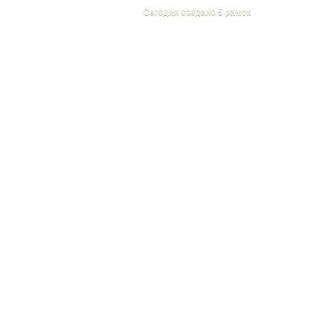
Сегодня создано
5
рамок