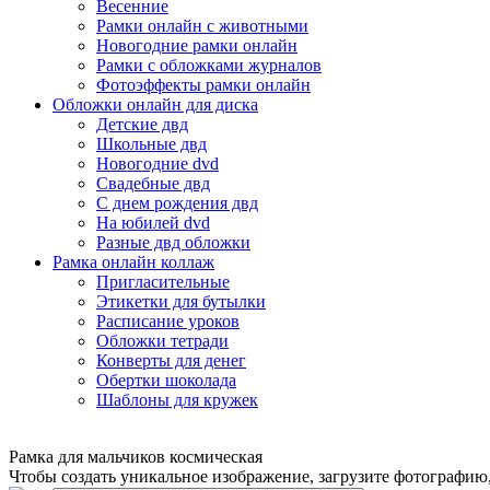
Весенние
Рамки онлайн с животными
Новогодние рамки онлайн
Рамки с обложками журналов
Фотоэффекты рамки онлайн
Обложки онлайн для диска
Детские двд
Школьные двд
Новогодние dvd
Свадебные двд
С днем рождения двд
На юбилей dvd
Разные двд обложки
Рамка онлайн коллаж
Пригласительные
Этикетки для бутылки
Расписание уроков
Обложки тетради
Конверты для денег
Обертки шоколада
Шаблоны для кружек
Рамка для мальчиков космическая
Чтобы создать уникальное изображение, загрузите фотографию,