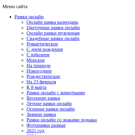
Меню сайта
Рамки онлайн
Онлайн рамка календарь
Цветочные рамки онлайн
Онлайн рамки мужчинам
Свадебные рамки онлайн
Романтические
С днем рождения
С юбилеем
Морские
На природе
Новогодние
Рождественские
На 23 февраля
К 8 марта
Рамки онлайн с животными
Весенние рамки
Летние рамки онлайн
Осенние рамки онлайн
Зимние рамки
Рамки онлайн со знаками зодиака
Фоторамки разные
2021 год