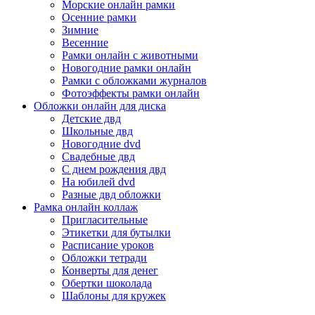
Морские онлайн рамки
Осенние рамки
Зимние
Весенние
Рамки онлайн с животными
Новогодние рамки онлайн
Рамки с обложками журналов
Фотоэффекты рамки онлайн
Обложки онлайн для диска
Детские двд
Школьные двд
Новогодние dvd
Свадебные двд
С днем рождения двд
На юбилей dvd
Разные двд обложки
Рамка онлайн коллаж
Пригласительные
Этикетки для бутылки
Расписание уроков
Обложки тетради
Конверты для денег
Обертки шоколада
Шаблоны для кружек