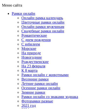
Меню сайта
Рамки онлайн
Онлайн рамка календарь
Цветочные рамки онлайн
Онлайн рамки мужчинам
Свадебные рамки онлайн
Романтические
С днем рождения
С юбилеем
Морские
На природе
Новогодние
Рождественские
На 23 февраля
К 8 марта
Рамки онлайн с животными
Весенние рамки
Летние рамки онлайн
Осенние рамки онлайн
Зимние рамки
Рамки онлайн со знаками зодиака
Фоторамки разные
2021 год