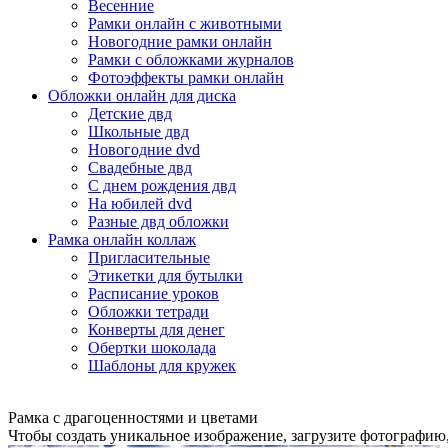
Весенние
Рамки онлайн с животными
Новогодние рамки онлайн
Рамки с обложками журналов
Фотоэффекты рамки онлайн
Обложки онлайн для диска
Детские двд
Школьные двд
Новогодние dvd
Свадебные двд
С днем рождения двд
На юбилей dvd
Разные двд обложки
Рамка онлайн коллаж
Пригласительные
Этикетки для бутылки
Расписание уроков
Обложки тетради
Конверты для денег
Обертки шоколада
Шаблоны для кружек
Рамка с драгоценностями и цветами
Чтобы создать уникальное изображение, загрузите фотографию,