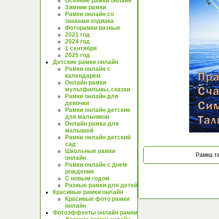
Осенние рамки онлайн
Зимние рамки
Рамки онлайн со
знаками зодиака
Фоторамки разные
2021 год
2024 год
1 сентября
2025 год
Детские рамки онлайн
Рамки онлайн с
календарем
Онлайн рамки
мультфильмы, сказки
Рамки онлайн для
девочки
Рамки онлайн детские
для мальчиков
Онлайн рамка для
малышей
Рамки онлайн детский
сад
Школьные рамки
Рамка т
онлайн
Рамки онлайн с днем
рождения
С новым годом
Разные рамки для детей
Красивые рамки онлайн
Красивые фото рамки
онлайн
Фотоэффекты онлайн рамки