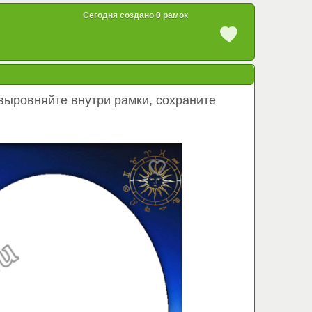
Сегодня создано
0
рамок
выровняйте внутри рамки, сохраните