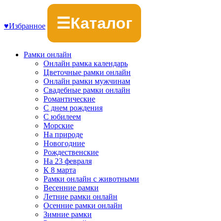
☰
Каталог
♥
Избранное
Рамки онлайн
Онлайн рамка календарь
Цветочные рамки онлайн
Онлайн рамки мужчинам
Свадебные рамки онлайн
Романтические
С днем рождения
С юбилеем
Морские
На природе
Новогодние
Рождественские
На 23 февраля
К 8 марта
Рамки онлайн с животными
Весенние рамки
Летние рамки онлайн
Осенние рамки онлайн
Зимние рамки