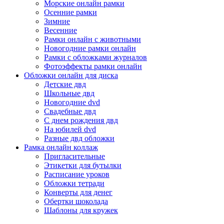
Морские онлайн рамки
Осенние рамки
Зимние
Весенние
Рамки онлайн с животными
Новогодние рамки онлайн
Рамки с обложками журналов
Фотоэффекты рамки онлайн
Обложки онлайн для диска
Детские двд
Школьные двд
Новогодние dvd
Свадебные двд
С днем рождения двд
На юбилей dvd
Разные двд обложки
Рамка онлайн коллаж
Пригласительные
Этикетки для бутылки
Расписание уроков
Обложки тетради
Конверты для денег
Обертки шоколада
Шаблоны для кружек