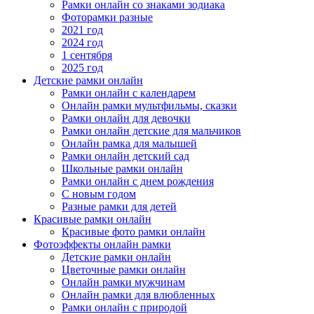
Рамки онлайн со знаками зодиака
Фоторамки разные
2021 год
2024 год
1 сентября
2025 год
Детские рамки онлайн
Рамки онлайн с календарем
Онлайн рамки мультфильмы, сказки
Рамки онлайн для девочки
Рамки онлайн детские для мальчиков
Онлайн рамка для малышей
Рамки онлайн детский сад
Школьные рамки онлайн
Рамки онлайн с днем рождения
С новым годом
Разные рамки для детей
Красивые рамки онлайн
Красивые фото рамки онлайн
Фотоэффекты онлайн рамки
Детские рамки онлайн
Цветочные рамки онлайн
Онлайн рамки мужчинам
Онлайн рамки для влюбленных
Рамки онлайн с природой