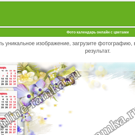
Фото календарь онлайн с цветами
ть уникальное изображение, загрузите фотографию, 
результат.