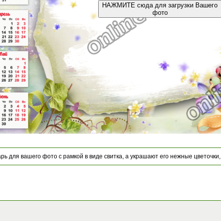
НАЖМИТЕ сюда для загрузки Вашего
фото
рь для вашего фото с рамкой в виде свитка, а украшают его нежные цветочки,