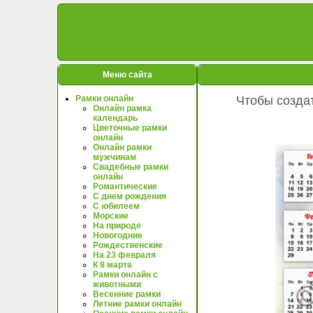
Меню сайта
Рамки онлайн
Чтобы созда
Онлайн рамка
календарь
Цветочные рамки
онлайн
Онлайн рамки
мужчинам
Свадебные рамки
онлайн
Романтические
С днем рождения
С юбилеем
Морские
На природе
Новогодние
Рождественские
На 23 февраля
К 8 марта
Рамки онлайн с
животными
Весенние рамки
Летние рамки онлайн