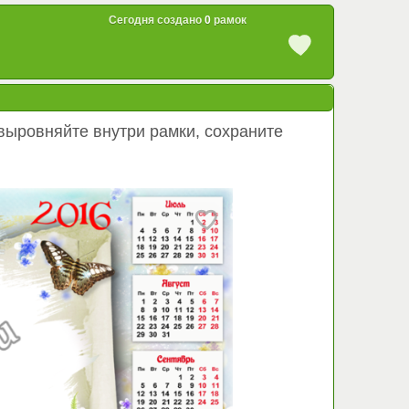
Сегодня создано
0
рамок
выровняйте внутри рамки, сохраните