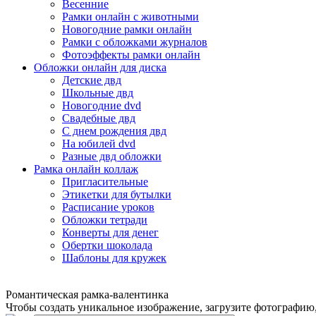
Весенние
Рамки онлайн с животными
Новогодние рамки онлайн
Рамки с обложками журналов
Фотоэффекты рамки онлайн
Обложки онлайн для диска
Детские двд
Школьные двд
Новогодние dvd
Свадебные двд
С днем рождения двд
На юбилей dvd
Разные двд обложки
Рамка онлайн коллаж
Пригласительные
Этикетки для бутылки
Расписание уроков
Обложки тетради
Конверты для денег
Обертки шоколада
Шаблоны для кружек
Романтическая рамка-валентинка
Чтобы создать уникальное изображение, загрузите фотографию,