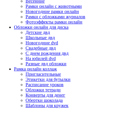
Весенние
Рамки онлайн с животными
Новогодние рамки онлайн
Рамки с обложками журналов
Фотоэффекты рамки онлайн
Обложки онлайн для диска
Детские двд
Школьные двд
Новогодние dvd
Свадебные двд
С днем рождения двд
На юбилей dvd
Разные двд обложки
Рамка онлайн коллаж
Пригласительные
Этикетки для бутылки
Расписание уроков
Обложки тетради
Конверты для денег
Обертки шоколада
Шаблоны для кружек