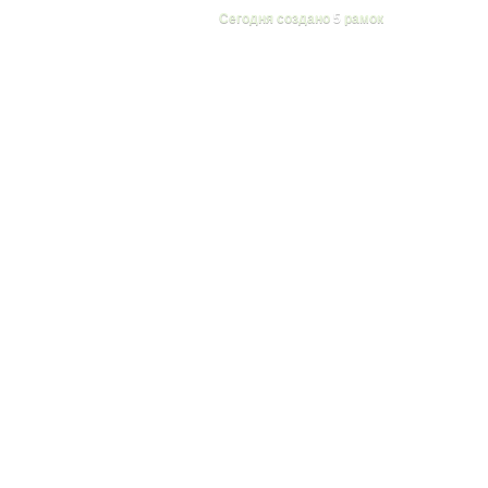
Сегодня создано
5
рамок