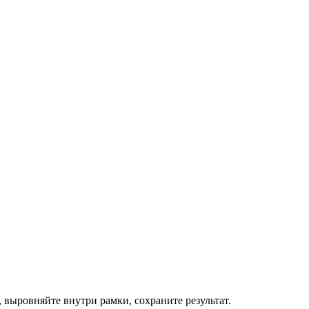
 выровняйте внутри рамки, сохраните результат.