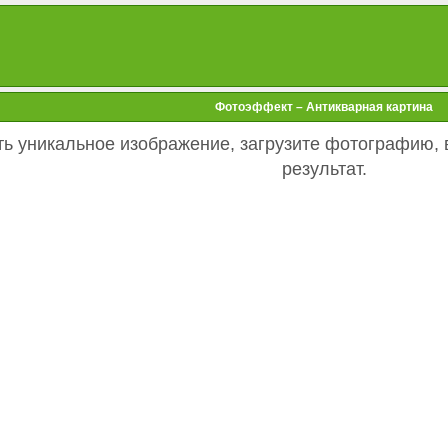
Фотоэффект – Антикварная картина
ть уникальное изображение, загрузите фотографию, 
результат.