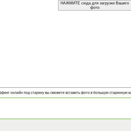
НАЖМИТЕ сюда для загрузки Вашего
фото
фект онлайн под старину вы сможете вставить фото в большую старинную ка