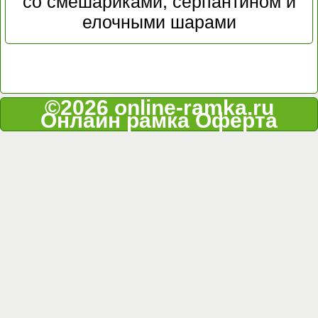
со смешариками, серпантином и
елочными шарами
©2026 online-ramka.ru
Онлайн рамка
Оферта