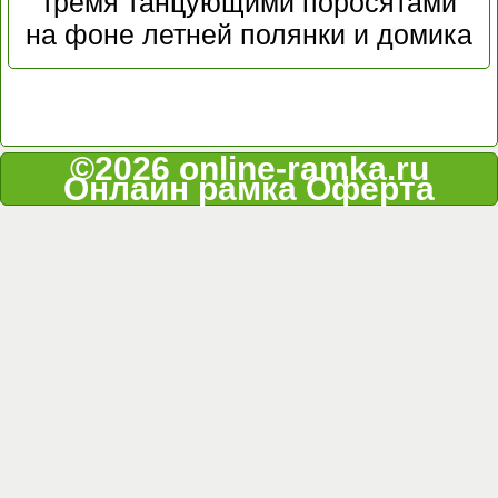
тремя танцующими поросятами
на фоне летней полянки и домика
©2026 online-ramka.ru
Онлайн рамка
Оферта