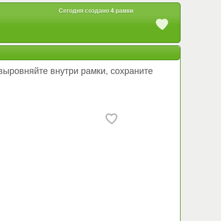
Сегодня создано
4
рамки
выровняйте внутри рамки, сохраните