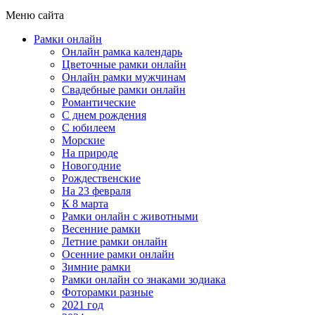
Меню сайта
Рамки онлайн
Онлайн рамка календарь
Цветочные рамки онлайн
Онлайн рамки мужчинам
Свадебные рамки онлайн
Романтические
С днем рождения
С юбилеем
Морские
На природе
Новогодние
Рождественские
На 23 февраля
К 8 марта
Рамки онлайн с животными
Весенние рамки
Летние рамки онлайн
Осенние рамки онлайн
Зимние рамки
Рамки онлайн со знаками зодиака
Фоторамки разные
2021 год