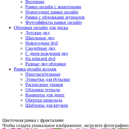
Весенние
Рамки онлайн с животными
Новогодние рамки онлайн
Рамки с обложками журналов
Фотоэффекты рамки онлайн
Обложки онлайн для диска
Детские двд
Школьные двд
Новогодние dvd
Свадебные двд
С днем рождения двд
На юбилей dvd
Разные двд обложки
Рамка онлайн коллаж
Пригласительные
Этикетки для бутылки
Расписание уроков
Обложки тетради
Конверты для денег
Обертки шоколада
Шаблоны для кружек
Цветочная рамка с фракталами
Чтобы создать уникальное изображение, загрузите фотографию,