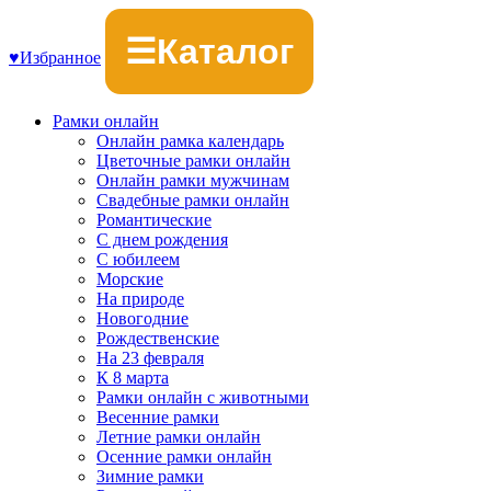
☰
Каталог
♥
Избранное
Рамки онлайн
Онлайн рамка календарь
Цветочные рамки онлайн
Онлайн рамки мужчинам
Свадебные рамки онлайн
Романтические
С днем рождения
С юбилеем
Морские
На природе
Новогодние
Рождественские
На 23 февраля
К 8 марта
Рамки онлайн с животными
Весенние рамки
Летние рамки онлайн
Осенние рамки онлайн
Зимние рамки