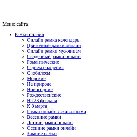
Меню сайта
Рамки онлайн
Онлайн рамка календарь
Цветочные рамки онлайн
Онлайн рамки мужчинам
Свадебные рамки онлайн
Романтические
С днем рождения
С юбилеем
Морские
На природе
Новогодние
Рождественские
На 23 февраля
К 8 марта
Рамки онлайн с животными
Весенние рамки
Летние рамки онлайн
Осенние рамки онлайн
Зимние рамки