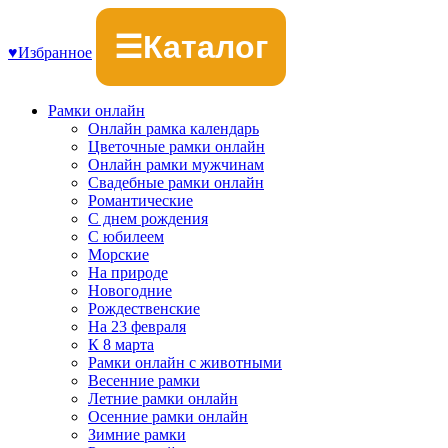
☰
Каталог
♥
Избранное
Рамки онлайн
Онлайн рамка календарь
Цветочные рамки онлайн
Онлайн рамки мужчинам
Свадебные рамки онлайн
Романтические
С днем рождения
С юбилеем
Морские
На природе
Новогодние
Рождественские
На 23 февраля
К 8 марта
Рамки онлайн с животными
Весенние рамки
Летние рамки онлайн
Осенние рамки онлайн
Зимние рамки