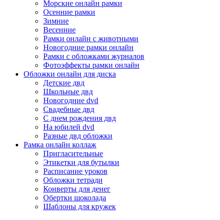
Морские онлайн рамки
Осенние рамки
Зимние
Весенние
Рамки онлайн с животными
Новогодние рамки онлайн
Рамки с обложками журналов
Фотоэффекты рамки онлайн
Обложки онлайн для диска
Детские двд
Школьные двд
Новогодние dvd
Свадебные двд
С днем рождения двд
На юбилей dvd
Разные двд обложки
Рамка онлайн коллаж
Пригласительные
Этикетки для бутылки
Расписание уроков
Обложки тетради
Конверты для денег
Обертки шоколада
Шаблоны для кружек