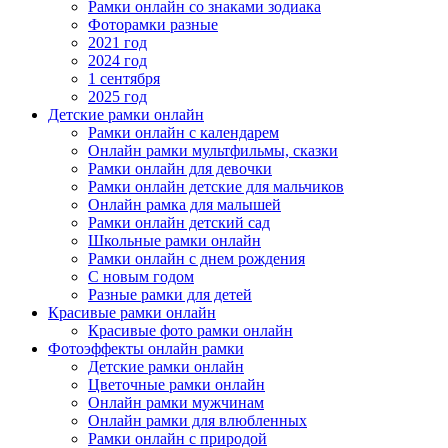
Рамки онлайн со знаками зодиака
Фоторамки разные
2021 год
2024 год
1 сентября
2025 год
Детские рамки онлайн
Рамки онлайн с календарем
Онлайн рамки мультфильмы, сказки
Рамки онлайн для девочки
Рамки онлайн детские для мальчиков
Онлайн рамка для малышей
Рамки онлайн детский сад
Школьные рамки онлайн
Рамки онлайн с днем рождения
С новым годом
Разные рамки для детей
Красивые рамки онлайн
Красивые фото рамки онлайн
Фотоэффекты онлайн рамки
Детские рамки онлайн
Цветочные рамки онлайн
Онлайн рамки мужчинам
Онлайн рамки для влюбленных
Рамки онлайн с природой