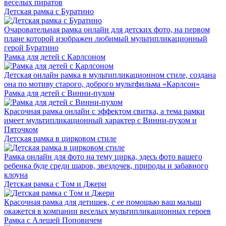
веселых пиратов
Детская рамка с Буратино
Очаровательная рамка онлайн для детских фото, на первом
плане которой изображен любимый мультипликационный
герой Буратино
Рамка для детей с Карлсоном
Детская онлайн рамка в мультипликационном стиле, создана
она по мотиву старого, доброго мультфильма «Карлсон»
Рамка для детей с Винни-пухом
Красочная рамка онлайн с эффектом свитка, а тема рамки
имеет мультипликационный характер с Винни-пухом и
Пяточком
Детская рамка в цирковом стиле
Рамка онлайн для фото на тему цирка, здесь фото вашего
ребенка буде среди шаров, звездочек, природы и забавного
клоуна
Детская рамка с Том и Джери
Красочная рамка для детишек, с ее помощью ваш малыш
окажется в компании веселых мультипликационных героев
Рамка с Алешей Поповичем