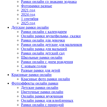
Рамки онлайн со знаками зодиака
Фоторамки разные
2021 год
2024 год
1 сентября
2025 год
Детские рамки онлайн
Рамки онлайн с календарем
Онлайн рамки мультфильмы, сказки
Рамки онлайн для девочки
Рамки онлайн детские для мальчиков
Онлайн рамка для малышей
Рамки онлайн детский сад
Школьные рамки онлайн
Рамки онлайн с днем рождения
С новым годом
Разные рамки для детей
Красивые рамки онлайн
Красивые фото рамки онлайн
Фотоэффекты онлайн рамки
Детские рамки онлайн
Цветочные рамки онлайн
Онлайн рамки мужчинам
Онлайн рамки для влюбленных
Рамки онлайн с природой