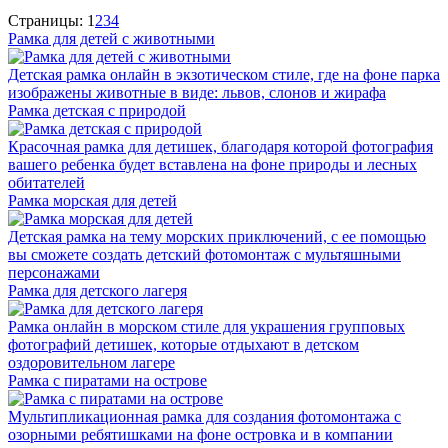
Страницы:
1
2
3
4
Рамка для детей с животными
Детская рамка онлайн в экзотическом стиле, где на фоне парка
изображены животные в виде: львов, слонов и жирафа
Рамка детская с природой
Красочная рамка для детишек, благодаря которой фотография
вашего ребенка будет вставлена на фоне природы и лесных
обитателей
Рамка морская для детей
Детская рамка на тему морских приключений, с ее помощью
вы сможете создать детский фотомонтаж с мультяшными
персонажами
Рамка для детского лагеря
Рамка онлайн в морском стиле для украшения групповых
фотографий детишек, которые отдыхают в детском
оздоровительном лагере
Рамка с пиратами на острове
Мультипликационная рамка для создания фотомонтажа с
озорными ребятишками на фоне островка и в компании