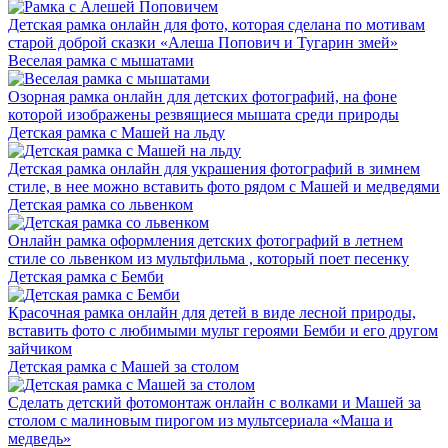
Детская рамка онлайн для фото, которая сделана по мотивам
старой доброй сказки «Алеша Попович и Тугарин змей»
Веселая рамка с мышатами
Озорная рамка онлайн для детских фотографий, на фоне
которой изображены резвящиеся мышата среди природы
Детская рамка с Машей на льду
Детская рамка онлайн для украшения фотографий в зимнем
стиле, в нее можно вставить фото рядом с Машей и медведями
Детская рамка со львенком
Онлайн рамка оформления детских фотографий в летнем
стиле со львенком из мультфильма , который поет песенку
Детская рамка с Бемби
Красочная рамка онлайн для детей в виде лесной природы,
вставить фото с любимыми мульт героями Бемби и его другом
зайчиком
Детская рамка с Машей за столом
Сделать детский фотомонтаж онлайн с волками и Машей за
столом с малиновым пирогом из мультсериала «Маша и
медведь»