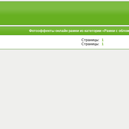
Фотоэффекты онлайн рамки из категории «Рамки с обло
Страницы:
1
Страницы:
1