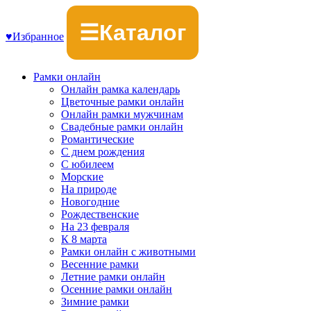
☰
Каталог
♥
Избранное
Рамки онлайн
Онлайн рамка календарь
Цветочные рамки онлайн
Онлайн рамки мужчинам
Свадебные рамки онлайн
Романтические
С днем рождения
С юбилеем
Морские
На природе
Новогодние
Рождественские
На 23 февраля
К 8 марта
Рамки онлайн с животными
Весенние рамки
Летние рамки онлайн
Осенние рамки онлайн
Зимние рамки