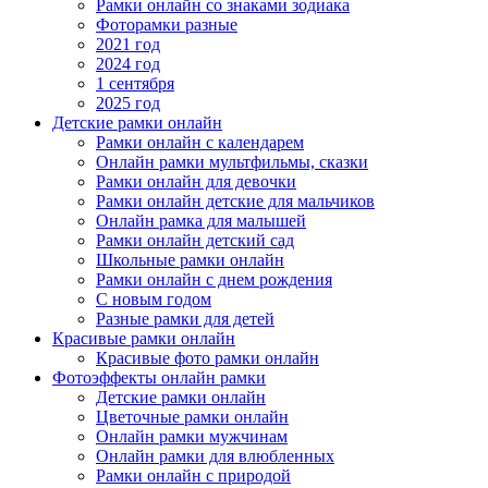
Рамки онлайн со знаками зодиака
Фоторамки разные
2021 год
2024 год
1 сентября
2025 год
Детские рамки онлайн
Рамки онлайн с календарем
Онлайн рамки мультфильмы, сказки
Рамки онлайн для девочки
Рамки онлайн детские для мальчиков
Онлайн рамка для малышей
Рамки онлайн детский сад
Школьные рамки онлайн
Рамки онлайн с днем рождения
С новым годом
Разные рамки для детей
Красивые рамки онлайн
Красивые фото рамки онлайн
Фотоэффекты онлайн рамки
Детские рамки онлайн
Цветочные рамки онлайн
Онлайн рамки мужчинам
Онлайн рамки для влюбленных
Рамки онлайн с природой