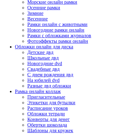
Морские онлайн рамки
Осенние рамки
Зимние
Весенние
Рамки онлайн с животными
Новогодние рамки онлайн
Рамки с обложками журналов
Фотоэффекты рамки онлайн
Обложки онлайн для диска
Детские двд
Школьные двд
Новогодние dvd
Свадебные двд
С днем рождения двд
На юбилей dvd
Разные двд обложки
Рамка онлайн коллаж
Пригласительные
Этикетки для бутылки
Расписание уроков
Обложки тетради
Конверты для денег
Обертки шоколада
Шаблоны для кружек