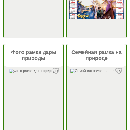
Фото рамка дары
Семейная рамка на
природы
природе