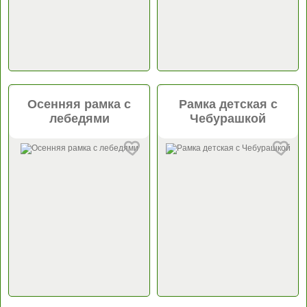
Осенняя рамка с
Рамка детская с
лебедями
Чебурашкой