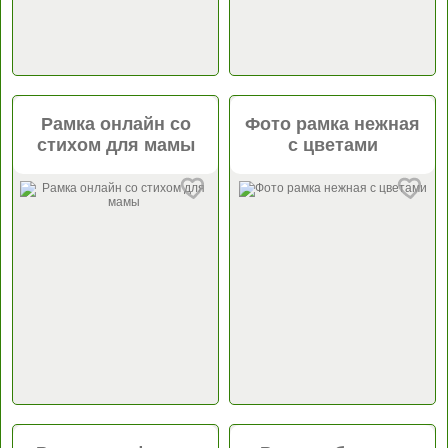
Рамка онлайн со
Фото рамка нежная
стихом для мамы
с цветами