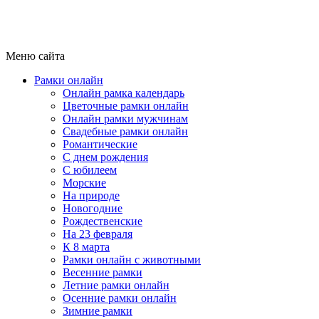
Меню сайта
Рамки онлайн
Онлайн рамка календарь
Цветочные рамки онлайн
Онлайн рамки мужчинам
Свадебные рамки онлайн
Романтические
С днем рождения
С юбилеем
Морские
На природе
Новогодние
Рождественские
На 23 февраля
К 8 марта
Рамки онлайн с животными
Весенние рамки
Летние рамки онлайн
Осенние рамки онлайн
Зимние рамки