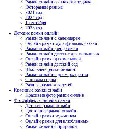
Рамки онлайн со знаками зодиака
Фоторамки разные
2021 год
2024 год
1 сентября
2025 год
Детские рамки онлайн
Рамки онлайн с календарем
Онлайн рамки мультфильмы, сказки
Рамки онлайн для девочки
Рамки онлайн детские для мальчиков
Онлайн рамка для малышей
Рамки онлайн детский сад
Школьные рамки онлайн
Рамки онлайн с днем рождения
С новым годом
Разные рамки для детей
Красивые рамки онлайн
Красивые фото рамки онлайн
Фотоэффекты онлайн рамки
Детские рамки онлайн
Цветочные рамки онлайн
Онлайн рамки мужчинам
Онлайн рамки для влюбленных
Рамки онлайн с природой