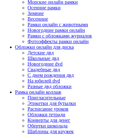
Морские онлайн рамки
Осенние рамки
Зимние
Весенние
Рамки онлайн с животными
Новогодние рамки онлайн
Рамки с обложками журналов
Фотоэффекты рамки онлайн
Обложки онлайн для диска
Детские двд
Школьные двд
Новогодние dvd
Свадебные двд
С днем рождения двд
На юбилей dvd
Разные двд обложки
Рамка онлайн коллаж
Пригласительные
Этикетки для бутылки
Расписание уроков
Обложки тетради
Конверты для денег
Обертки шоколада
Шаблоны для кружек