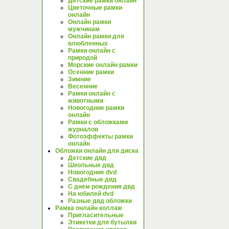
Детские рамки онлайн
Цветочные рамки
онлайн
Онлайн рамки
мужчинам
Онлайн рамки для
влюбленных
Рамки онлайн с
природой
Морские онлайн рамки
Осенние рамки
Зимние
Весенние
Рамки онлайн с
животными
Новогодние рамки
онлайн
Рамки с обложками
журналов
Фотоэффекты рамки
онлайн
Обложки онлайн для диска
Детские двд
Школьные двд
Новогодние dvd
Свадебные двд
С днем рождения двд
На юбилей dvd
Разные двд обложки
Рамка онлайн коллаж
Пригласительные
Этикетки для бутылки