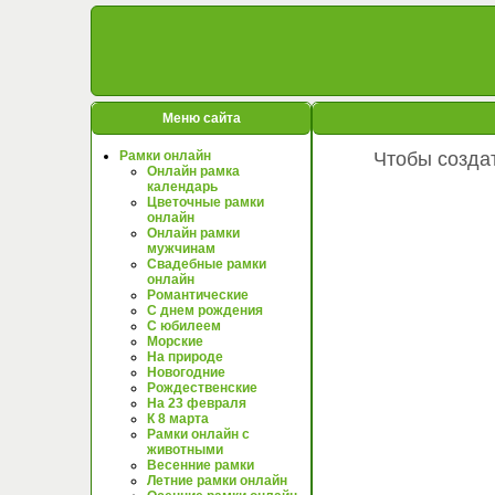
Меню сайта
Рамки онлайн
Чтобы созда
Онлайн рамка
календарь
Цветочные рамки
онлайн
Онлайн рамки
мужчинам
Свадебные рамки
онлайн
Романтические
С днем рождения
С юбилеем
Морские
На природе
Новогодние
Рождественские
На 23 февраля
К 8 марта
Рамки онлайн с
животными
Весенние рамки
Летние рамки онлайн