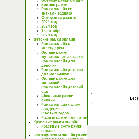
Осенние рамки онлайн
Зимние рамки
Рамки онлайн со
знаками зодиака
Фоторамки разные
2021 год
2024 год
1 сентября
2025 год
Детские рамки онлайн
Рамки онлайн с
календарем
Онлайн рамки
мультфильмы, сказки
Рамки онлайн для
девочки
Рамки онлайн детские
для мальчиков
Онлайн рамка для
малышей
Рамки онлайн детский
сад
Школьные рамки
Весе
онлайн
Рамки онлайн с днем
рождения
С новым годом
Разные рамки для детей
Красивые рамки онлайн
Красивые фото рамки
онлайн
Фотоэффекты онлайн рамки