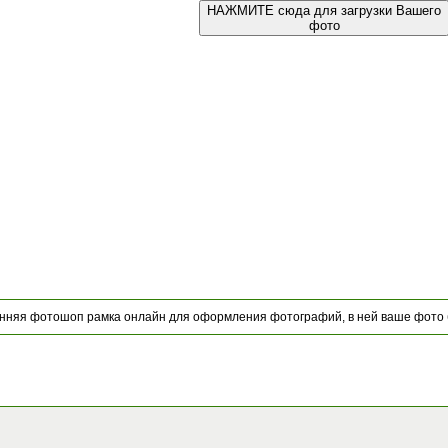
НАЖМИТЕ сюда для загрузки Вашего
фото
нняя фотошоп рамка онлайн для оформления фотографий, в ней ваше фото 