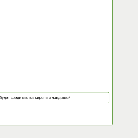
будет среди цветов сирени и ландышей